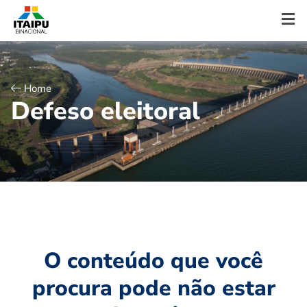
Home
D
e
f
e
s
o
e
l
e
i
t
o
r
a
l
O conteúdo que você
procura pode não estar