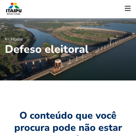
Home
D
e
f
e
s
o
e
l
e
i
t
o
r
a
l
O conteúdo que você
procura pode não estar