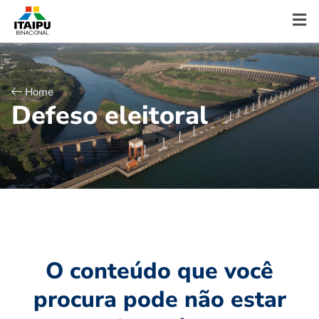
Home
D
e
f
e
s
o
e
l
e
i
t
o
r
a
l
O conteúdo que você
procura pode não estar