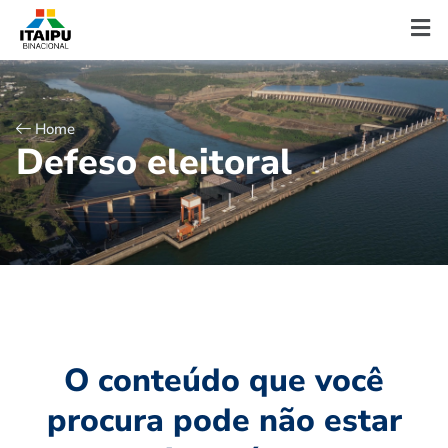
Home
D
e
f
e
s
o
e
l
e
i
t
o
r
a
l
O conteúdo que você
procura pode não estar