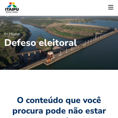
Home
D
e
f
e
s
o
e
l
e
i
t
o
r
a
l
O conteúdo que você
procura pode não estar