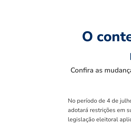
O cont
Confira as mudança
No período de 4 de julh
adotará restrições em s
legislação eleitoral apl