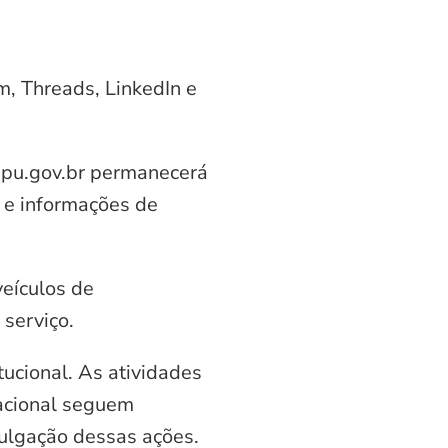
am, Threads, LinkedIn e
aipu.gov.br permanecerá
 e informações de
veículos de
serviço.
ucional. As atividades
nacional seguem
vulgação dessas ações.