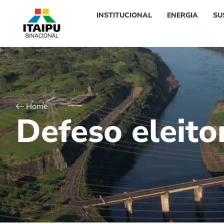
INSTITUCIONAL
ENERGIA
SU
Home
D
e
f
e
s
o
e
l
e
i
t
o