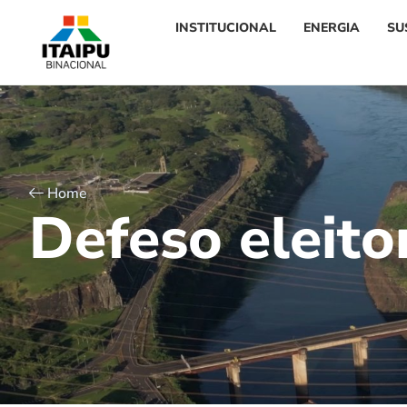
INSTITUCIONAL
ENERGIA
SU
Home
D
e
f
e
s
o
e
l
e
i
t
o