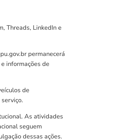
am, Threads, LinkedIn e
aipu.gov.br permanecerá
 e informações de
veículos de
serviço.
ucional. As atividades
nacional seguem
vulgação dessas ações.