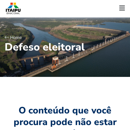
Home
D
e
f
e
s
o
e
l
e
i
t
o
r
a
l
O conteúdo que você
procura pode não estar