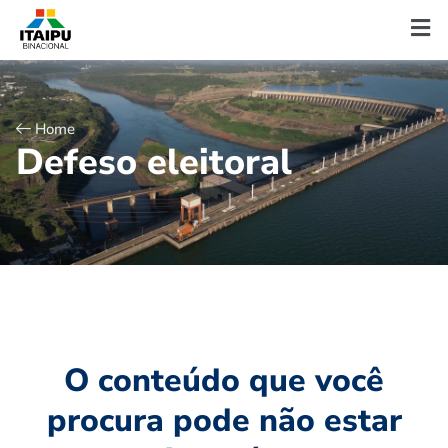
Home
D
e
f
e
s
o
e
l
e
i
t
o
r
a
l
O conteúdo que você
procura pode não estar