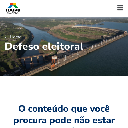
Home
D
e
f
e
s
o
e
l
e
i
t
o
r
a
l
O conteúdo que você
procura pode não estar