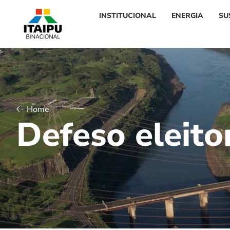
INSTITUCIONAL
ENERGIA
SU
Home
D
e
f
e
s
o
e
l
e
i
t
o