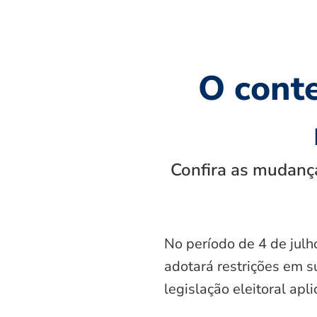
O cont
Confira as mudança
No período de 4 de julh
adotará restrições em s
legislação eleitoral apl