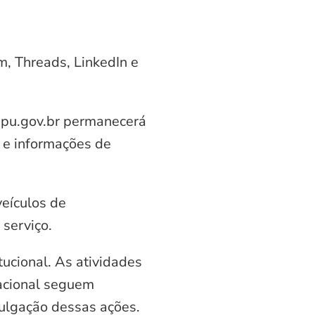
am, Threads, LinkedIn e
aipu.gov.br permanecerá
 e informações de
veículos de
serviço.
ucional. As atividades
nacional seguem
vulgação dessas ações.