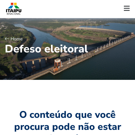
Home
D
e
f
e
s
o
e
l
e
i
t
o
r
a
l
O conteúdo que você
procura pode não estar