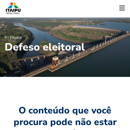
Home
D
e
f
e
s
o
e
l
e
i
t
o
r
a
l
O conteúdo que você
procura pode não estar