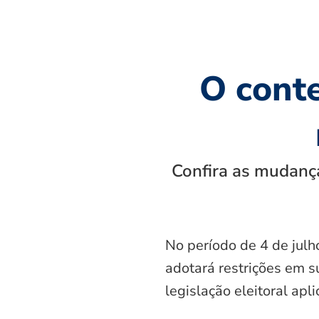
O cont
Confira as mudança
No período de 4 de julh
adotará restrições em s
legislação eleitoral apl