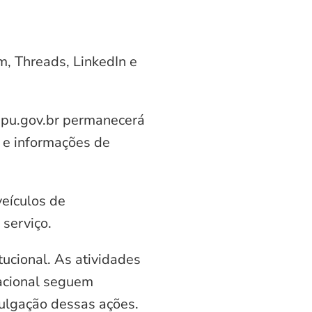
am, Threads, LinkedIn e
aipu.gov.br permanecerá
 e informações de
veículos de
serviço.
ucional. As atividades
nacional seguem
vulgação dessas ações.