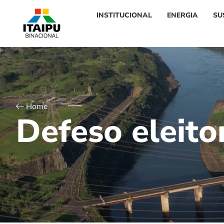
INSTITUCIONAL
ENERGIA
SU
Home
D
e
f
e
s
o
e
l
e
i
t
o