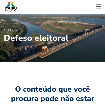
Home
D
e
f
e
s
o
e
l
e
i
t
o
r
a
l
O conteúdo que você
procura pode não estar