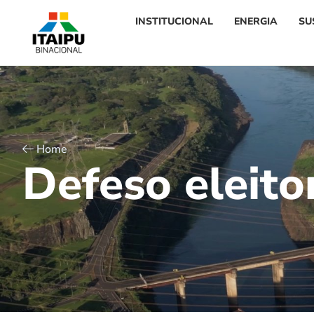
INSTITUCIONAL
ENERGIA
SU
Home
D
e
f
e
s
o
e
l
e
i
t
o