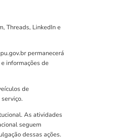
am, Threads, LinkedIn e
aipu.gov.br permanecerá
 e informações de
veículos de
serviço.
ucional. As atividades
nacional seguem
vulgação dessas ações.