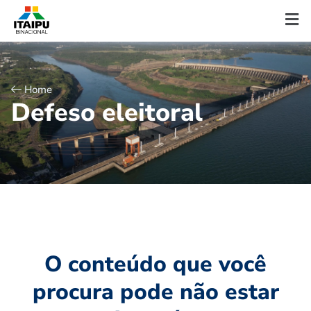
Home
D
e
f
e
s
o
e
l
e
i
t
o
r
a
l
O conteúdo que você
procura pode não estar