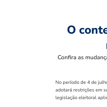
O cont
Confira as mudança
No período de 4 de julh
adotará restrições em s
legislação eleitoral apl