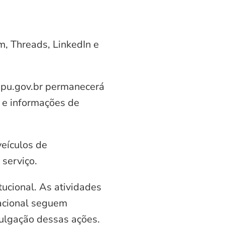
am, Threads, LinkedIn e
aipu.gov.br permanecerá
 e informações de
veículos de
serviço.
ucional. As atividades
nacional seguem
vulgação dessas ações.