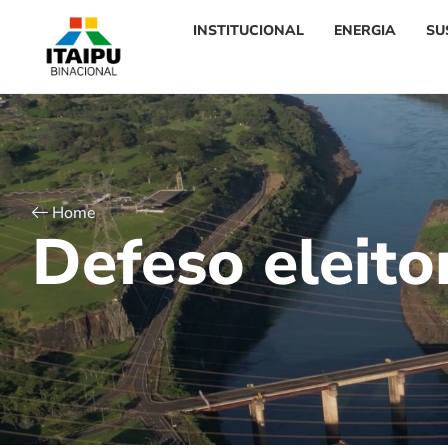
INSTITUCIONAL
ENERGIA
SU
Home
D
e
f
e
s
o
e
l
e
i
t
o