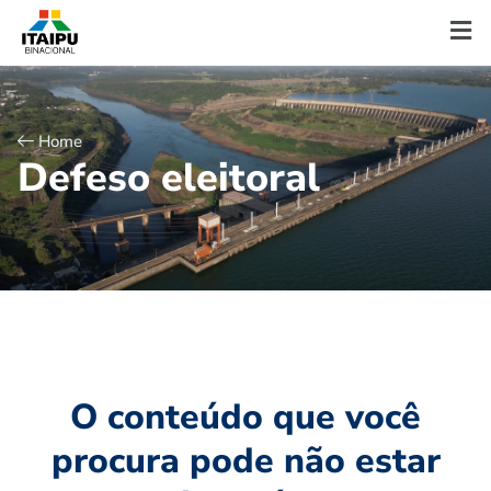
Home
D
e
f
e
s
o
e
l
e
i
t
o
r
a
l
O conteúdo que você
procura pode não estar