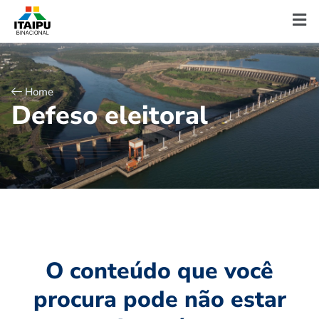
Home
D
e
f
e
s
o
e
l
e
i
t
o
r
a
l
O conteúdo que você
procura pode não estar