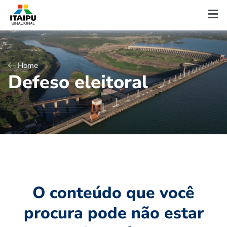
Home
D
e
f
e
s
o
e
l
e
i
t
o
r
a
l
O conteúdo que você
procura pode não estar