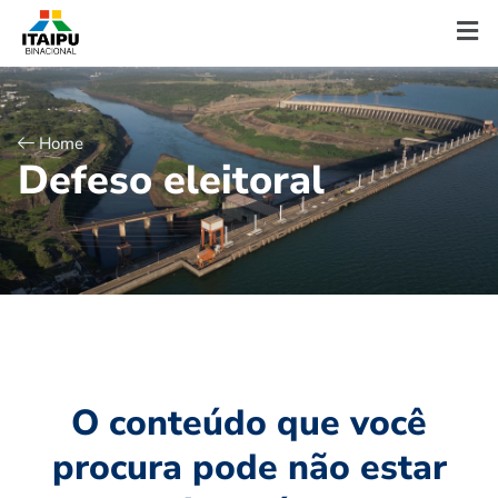
Home
D
e
f
e
s
o
e
l
e
i
t
o
r
a
l
O conteúdo que você
procura pode não estar