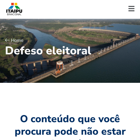
Home
D
e
f
e
s
o
e
l
e
i
t
o
r
a
l
O conteúdo que você
procura pode não estar