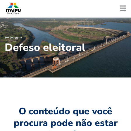
Home
D
e
f
e
s
o
e
l
e
i
t
o
r
a
l
O conteúdo que você
procura pode não estar