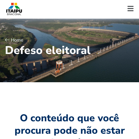
Home
D
e
f
e
s
o
e
l
e
i
t
o
r
a
l
O conteúdo que você
procura pode não estar