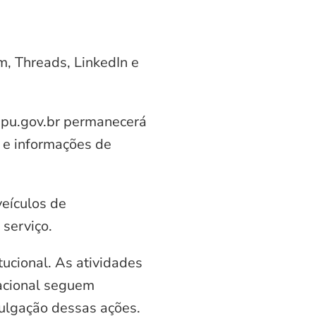
am, Threads, LinkedIn e
aipu.gov.br permanecerá
 e informações de
veículos de
serviço.
ucional. As atividades
nacional seguem
vulgação dessas ações.