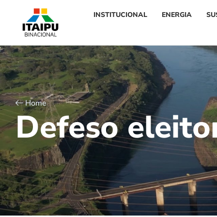
INSTITUCIONAL
ENERGIA
SU
Home
D
e
f
e
s
o
e
l
e
i
t
o