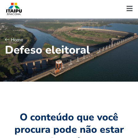
Home
D
e
f
e
s
o
e
l
e
i
t
o
r
a
l
O conteúdo que você
procura pode não estar