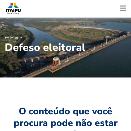
Home
D
e
f
e
s
o
e
l
e
i
t
o
r
a
l
O conteúdo que você
procura pode não estar