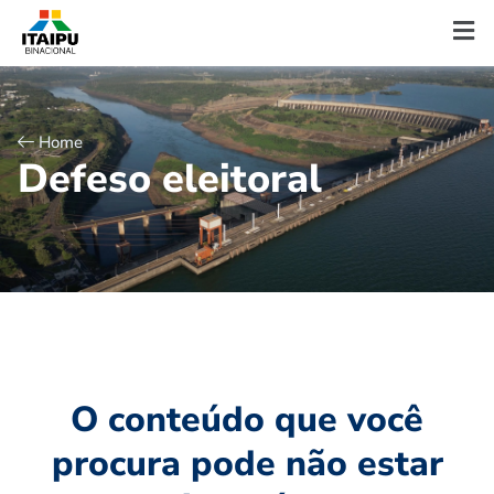
Home
D
e
f
e
s
o
e
l
e
i
t
o
r
a
l
O conteúdo que você
procura pode não estar