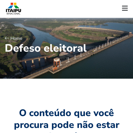
Home
D
e
f
e
s
o
e
l
e
i
t
o
r
a
l
O conteúdo que você
procura pode não estar