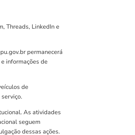
am, Threads, LinkedIn e
aipu.gov.br permanecerá
 e informações de
veículos de
serviço.
ucional. As atividades
nacional seguem
vulgação dessas ações.