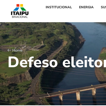
INSTITUCIONAL
ENERGIA
SU
Home
D
e
f
e
s
o
e
l
e
i
t
o