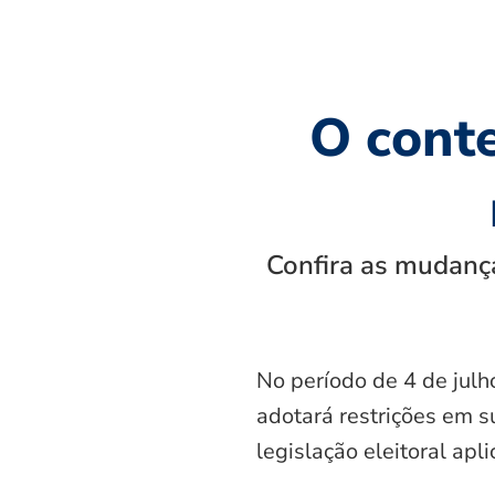
O cont
Confira as mudança
No período de 4 de julh
adotará restrições em s
legislação eleitoral apl