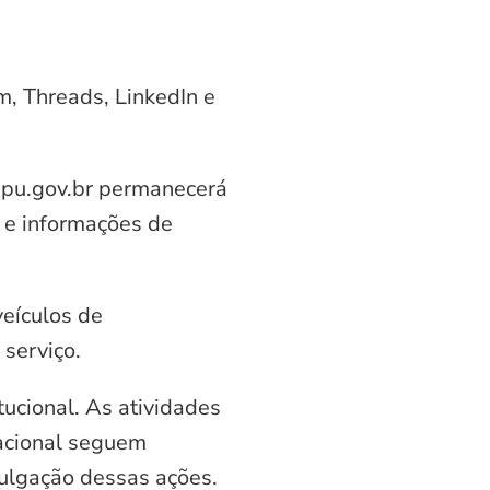
am, Threads, LinkedIn e
aipu.gov.br permanecerá
 e informações de
veículos de
serviço.
ucional. As atividades
nacional seguem
vulgação dessas ações.