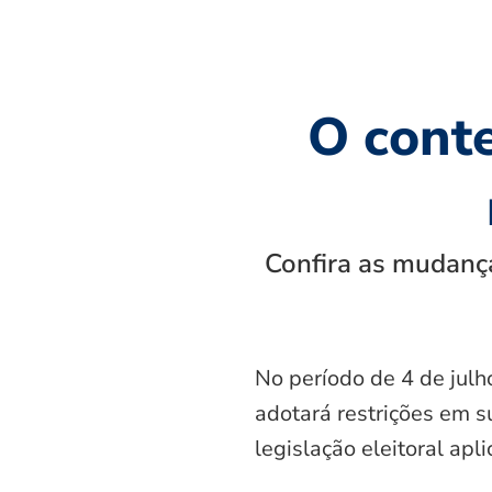
O cont
Confira as mudança
No período de 4 de julh
adotará restrições em s
legislação eleitoral apl