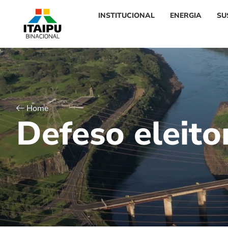
INSTITUCIONAL
ENERGIA
SU
Home
D
e
f
e
s
o
e
l
e
i
t
o