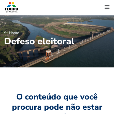
Home
D
e
f
e
s
o
e
l
e
i
t
o
r
a
l
O conteúdo que você
procura pode não estar