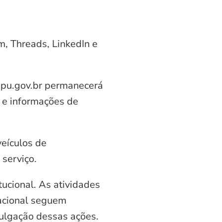
am, Threads, LinkedIn e
aipu.gov.br permanecerá
 e informações de
veículos de
serviço.
ucional. As atividades
nacional seguem
vulgação dessas ações.