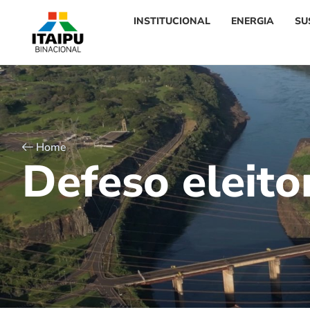
INSTITUCIONAL
ENERGIA
SU
Home
D
e
f
e
s
o
e
l
e
i
t
o