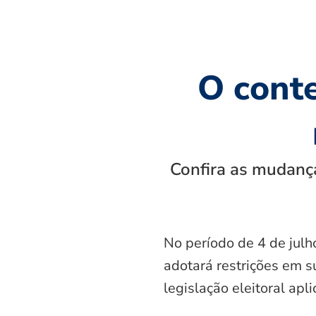
O cont
Confira as mudança
No período de 4 de julh
adotará restrições em s
legislação eleitoral apl