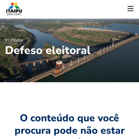
Home
D
e
f
e
s
o
e
l
e
i
t
o
r
a
l
O conteúdo que você
procura pode não estar