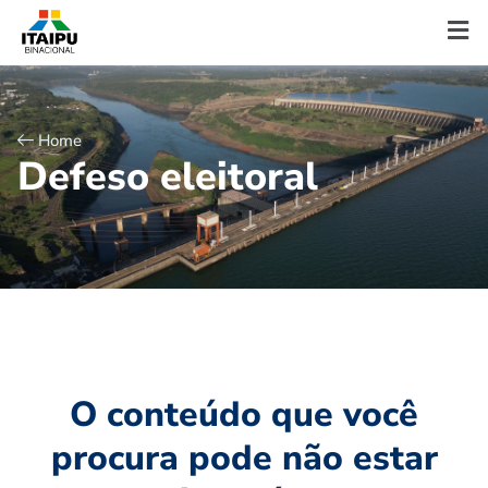
Home
D
e
f
e
s
o
e
l
e
i
t
o
r
a
l
O conteúdo que você
procura pode não estar