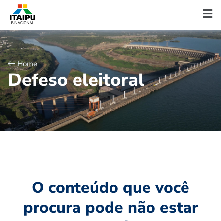
Home
D
e
f
e
s
o
e
l
e
i
t
o
r
a
l
O conteúdo que você
procura pode não estar