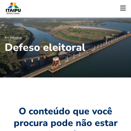
Home
D
e
f
e
s
o
e
l
e
i
t
o
r
a
l
O conteúdo que você
procura pode não estar