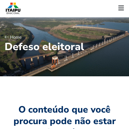
Home
D
e
f
e
s
o
e
l
e
i
t
o
r
a
l
O conteúdo que você
procura pode não estar