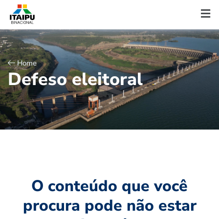
Home
D
e
f
e
s
o
e
l
e
i
t
o
r
a
l
O conteúdo que você
procura pode não estar