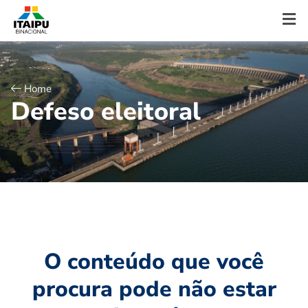
Home
D
e
f
e
s
o
e
l
e
i
t
o
r
a
l
O conteúdo que você
procura pode não estar