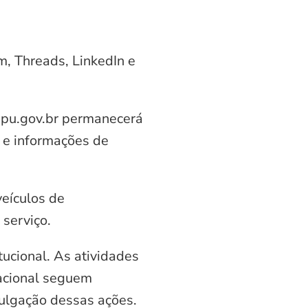
am, Threads, LinkedIn e
aipu.gov.br permanecerá
 e informações de
veículos de
serviço.
ucional. As atividades
nacional seguem
vulgação dessas ações.