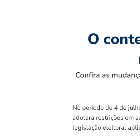
O cont
Confira as mudança
No período de 4 de julh
adotará restrições em s
legislação eleitoral apl