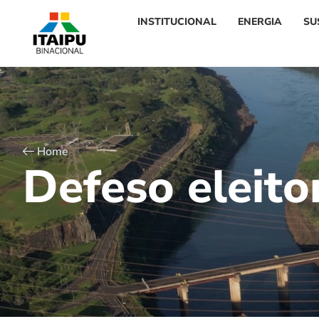
INSTITUCIONAL
ENERGIA
SU
Home
D
e
f
e
s
o
e
l
e
i
t
o