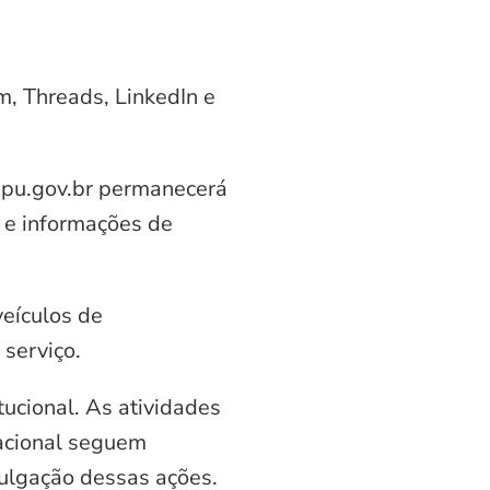
am, Threads, LinkedIn e
aipu.gov.br permanecerá
 e informações de
veículos de
serviço.
ucional. As atividades
nacional seguem
vulgação dessas ações.