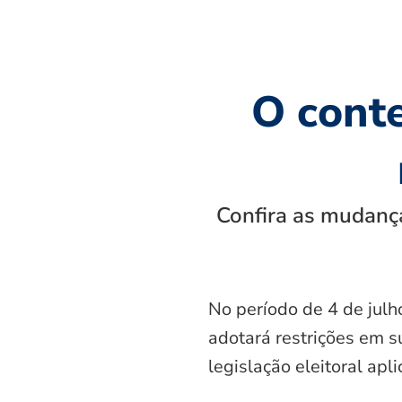
O cont
Confira as mudança
No período de 4 de julh
adotará restrições em s
legislação eleitoral apl