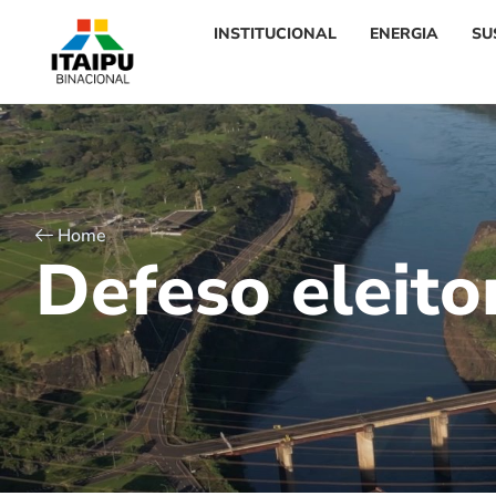
INSTITUCIONAL
ENERGIA
SU
Home
D
e
f
e
s
o
e
l
e
i
t
o