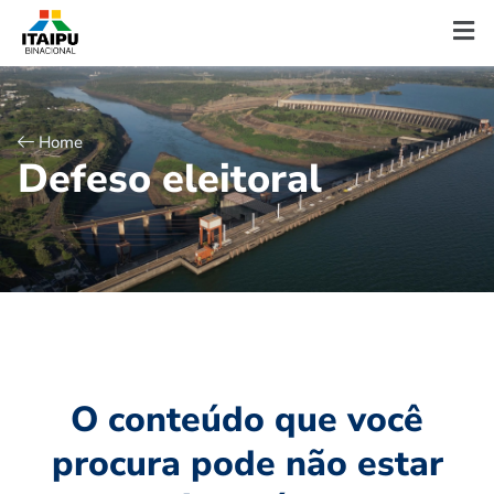
Home
D
e
f
e
s
o
e
l
e
i
t
o
r
a
l
O conteúdo que você
procura pode não estar