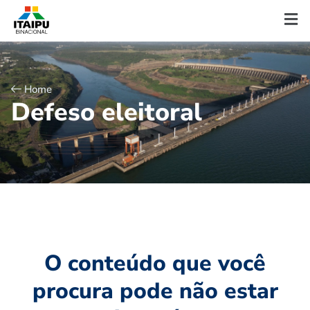
Home
D
e
f
e
s
o
e
l
e
i
t
o
r
a
l
O conteúdo que você
procura pode não estar