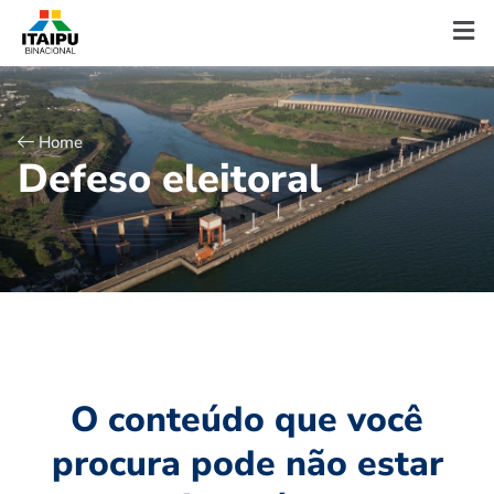
Home
D
e
f
e
s
o
e
l
e
i
t
o
r
a
l
O conteúdo que você
procura pode não estar