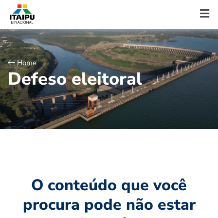
Home
D
e
f
e
s
o
e
l
e
i
t
o
r
a
l
O conteúdo que você
procura pode não estar