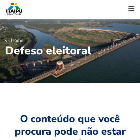
Home
D
e
f
e
s
o
e
l
e
i
t
o
r
a
l
O conteúdo que você
procura pode não estar