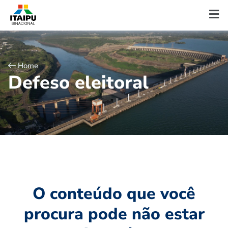
Home
D
e
f
e
s
o
e
l
e
i
t
o
r
a
l
O conteúdo que você
procura pode não estar