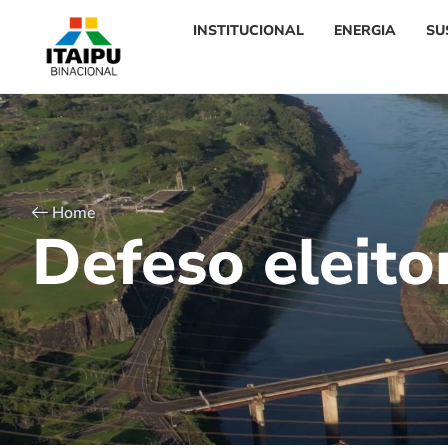
INSTITUCIONAL
ENERGIA
SU
Home
D
e
f
e
s
o
e
l
e
i
t
o