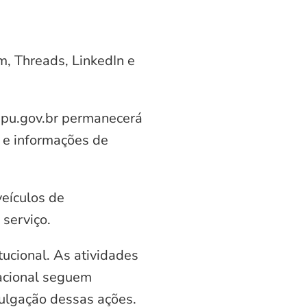
am, Threads, LinkedIn e
aipu.gov.br permanecerá
 e informações de
veículos de
serviço.
ucional. As atividades
nacional seguem
vulgação dessas ações.