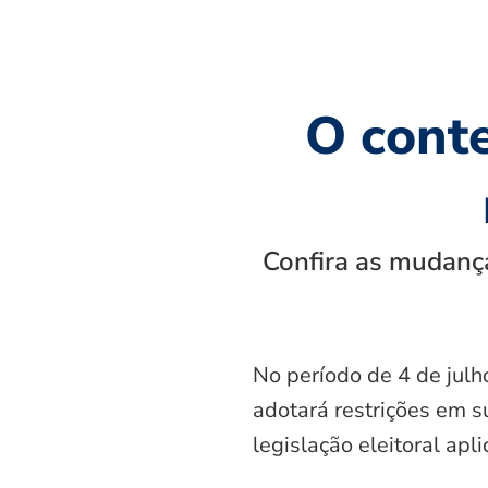
O cont
Confira as mudança
No período de 4 de julh
adotará restrições em s
legislação eleitoral apl